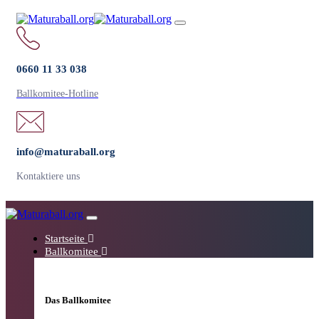
Links
Zur
überspringen
primären
Toggle
Navigation
navigation
springen
Zum
0660 11 33 038
Inhalt
springen
Ballkomitee-Hotline
info@maturaball.org
Kontaktiere uns
Toggle
navigation
Startseite
Ballkomitee
Das Ballkomitee